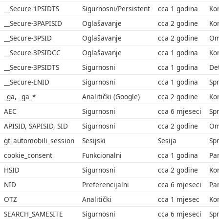
__Secure-1PSIDTS
Sigurnosni/Persistent
cca 1 godina
Kor
__Secure-3PAPISID
Oglašavanje
cca 2 godine
Kor
__Secure-3PSID
Oglašavanje
cca 2 godine
Om
__Secure-3PSIDCC
Oglašavanje
cca 1 godina
Kor
__Secure-3PSIDTS
Sigurnosni
cca 1 godina
Det
__Secure-ENID
Sigurnosni
cca 1 godina
Spr
_ga, _ga_*
Analitički (Google)
cca 2 godine
Kor
AEC
Sigurnosni
cca 6 mjeseci
Sp
APISID, SAPISID, SID
Sigurnosni
cca 2 godine
Om
gt_automobili_session
Sesijski
Sesija
Spr
cookie_consent
Funkcionalni
cca 1 godina
Pam
HSID
Sigurnosni
cca 2 godine
Kor
NID
Preferencijalni
cca 6 mjeseci
Pam
OTZ
Analitički
cca 1 mjesec
Kor
SEARCH_SAMESITE
Sigurnosni
cca 6 mjeseci
Spr