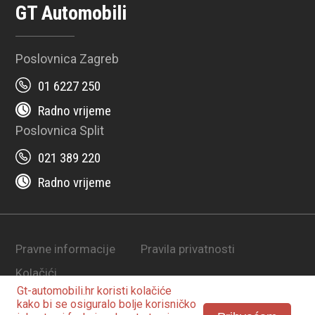
GT Automobili
Poslovnica Zagreb
01 6227 250
Radno vrijeme
Poslovnica Split
021 389 220
Radno vrijeme
Pravne informacije
Pravila privatnosti
Kolačići
Gt-automobili.hr koristi
kolačiće
© 2025-2026. | Development by
STO2
kako bi se osiguralo bolje korisničko